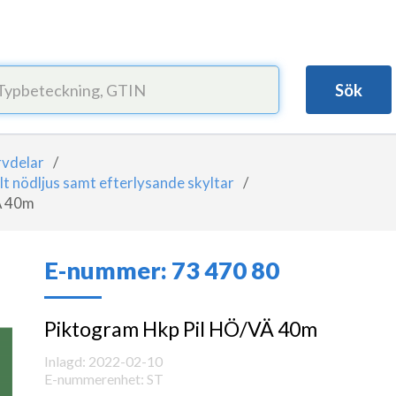
Sök
rvdelar
lt nödljus samt efterlysande skyltar
Ä 40m
E-nummer:
73 470 80
Piktogram Hkp Pil HÖ/VÄ 40m
Inlagd: 2022-02-10
E-nummerenhet: ST