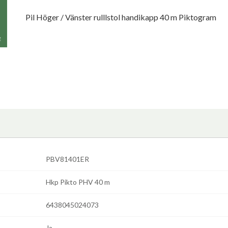
Pil Höger / Vänster rulllstol handikapp 40 m Piktogram
PBV81401ER
Hkp Pikto PHV 40 m
6438045024073
Ja