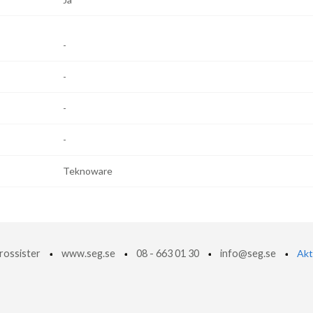
-
-
-
-
Teknoware
rossister
www.seg.se
08 - 663 01 30
info@seg.se
Akt