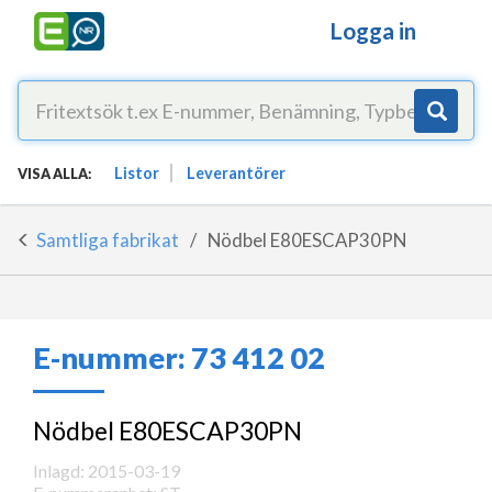
Logga in
Listor
Leverantörer
VISA ALLA:
Samtliga fabrikat
Nödbel E80ESCAP30PN
E-nummer:
73 412 02
Nödbel E80ESCAP30PN
Inlagd: 2015-03-19