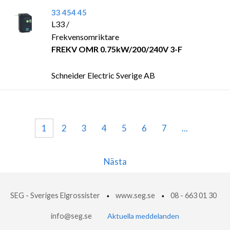
33 454 45
L33 /
Frekvensomriktare
FREKV OMR 0.75kW/200/240V 3-F
Schneider Electric Sverige AB
1
2
3
4
5
6
7
...
Nästa
SEG - Sveriges Elgrossister
www.seg.se
08 - 663 01 30
info@seg.se
Aktuella meddelanden