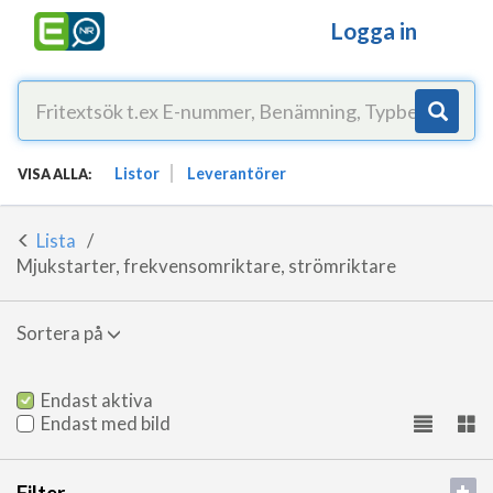
Logga in
Listor
Leverantörer
VISA ALLA:
Lista
Mjukstarter, frekvensomriktare, strömriktare
Sortera på
Endast aktiva
Endast med bild