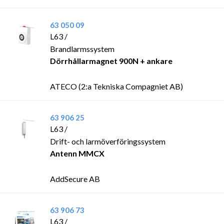
63 050 09
L63 /
Brandlarmssystem
Dörrhållarmagnet 900N + ankare
ATECO (2:a Tekniska Compagniet AB)
63 906 25
L63 /
Drift- och larmöverföringssystem
Antenn MMCX
AddSecure AB
63 906 73
L63 /