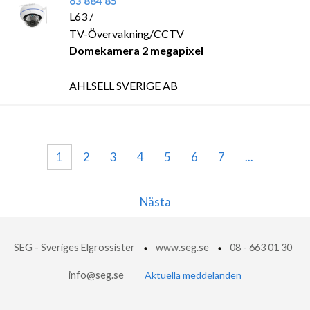
63 884 85
L63 /
TV-Övervakning/CCTV
Domekamera 2 megapixel
AHLSELL SVERIGE AB
1
2
3
4
5
6
7
...
Nästa
SEG - Sveriges Elgrossister
www.seg.se
08 - 663 01 30
info@seg.se
Aktuella meddelanden