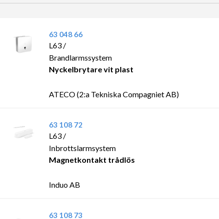
63 048 66
L63 /
Brandlarmssystem
Nyckelbrytare vit plast
ATECO (2:a Tekniska Compagniet AB)
63 108 72
L63 /
Inbrottslarmsystem
Magnetkontakt trådlös
Induo AB
63 108 73