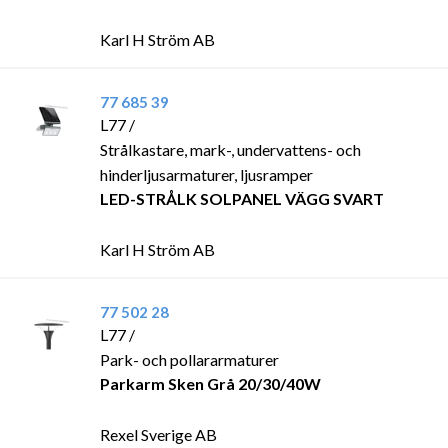
Karl H Ström AB
77 685 39
L77 /
Strålkastare, mark-, undervattens- och
hinderljusarmaturer, ljusramper
LED-STRÅLK SOLPANEL VÄGG SVART
Karl H Ström AB
77 502 28
L77 /
Park- och pollararmaturer
Parkarm Sken Grå 20/30/40W
Rexel Sverige AB