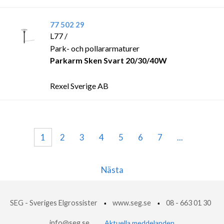
77 502 29
L77 /
Park- och pollararmaturer
Parkarm Sken Svart 20/30/40W
Rexel Sverige AB
1
2
3
4
5
6
7
...
Nästa
SEG - Sveriges Elgrossister
www.seg.se
08 - 663 01 30
info@seg.se
Aktuella meddelanden